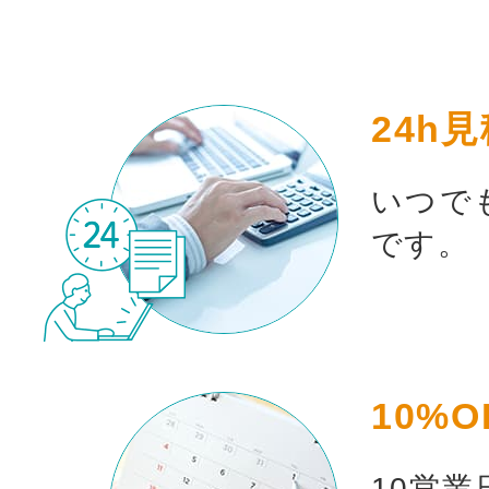
24h
お買い物を続ける
カート
いつで
です。
10%O
10営