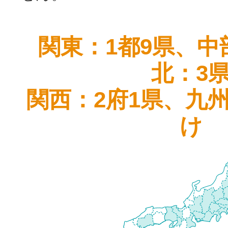
関東：1都9県、中
北：3
関西：2府1県、九
け