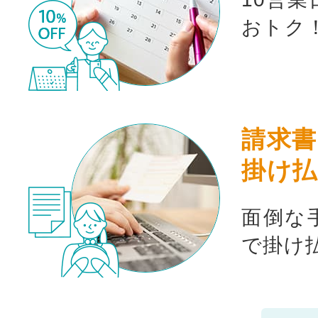
おトク
請求書
掛け払
面倒な
で掛け