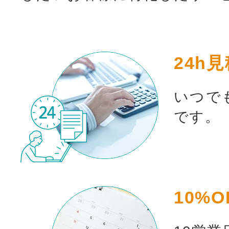
24h
お買い物を続ける
カート
いつで
です。
10%O