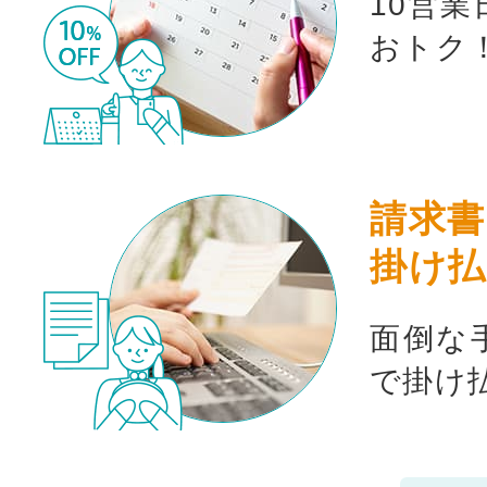
10営
おトク
請求書
掛け払
面倒な
で掛け