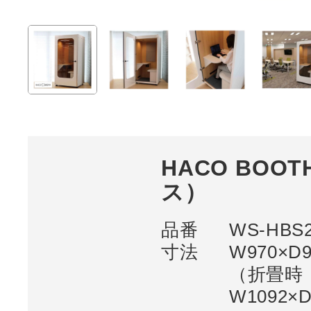
HACO BOO
ス）
品番
WS-HBS
寸法
W970×D
（折畳時
W1092×