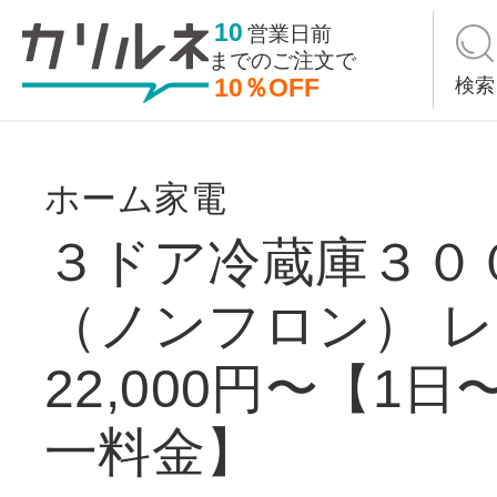
10
営業日前
までの
ご注文で
10％OFF
検索
ホーム家電
３ドア冷蔵庫３０
（ノンフロン） 
22,000円〜【1
一料金】