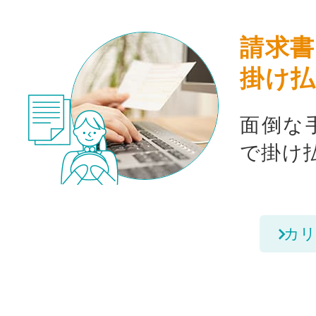
請求書
掛け払
面倒な
で掛け
カリ