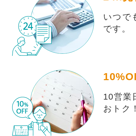
いつで
です。
10%O
10営
おトク
お買い物を続ける
カート