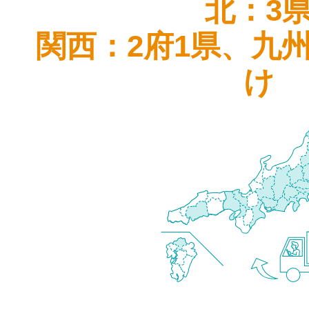
北：3
関西：2府1県、九
け