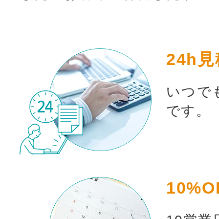
24h
いつで
です。
10%O