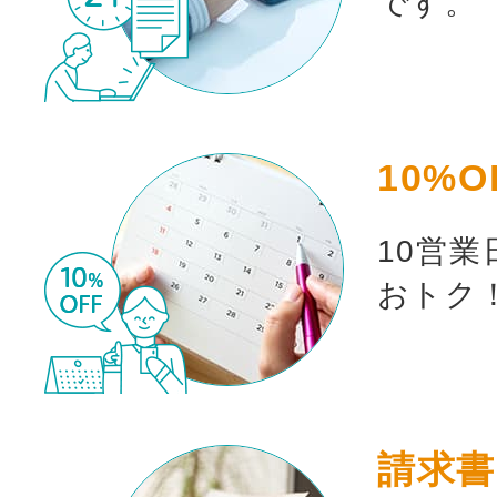
です。
10%O
10営
おトク
お買い物を続ける
カート
請求書