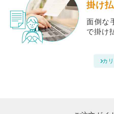
掛け払
面倒な
で掛け
カリ