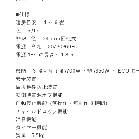
■仕様
暖房目安： 4 ～ 6 畳
色： ﾎﾜｲﾄ
ｷｬｽﾀｰ 径： 34 ｍｍ回転式
電源：単相 100V 50/60Hz
電源 ｺｰﾄﾞの長さ： 1.8 ｍ
機能： 3 段切替（強 /700W ・弱 /350W ・ ECO 
安全装置：
温度過昇防止装置
転倒時電源オフ機能
自動停止機能（無操作・無動作 8 時間）
チャイルドロック機能
消音機能
タイマー機能
質量：5.5kg