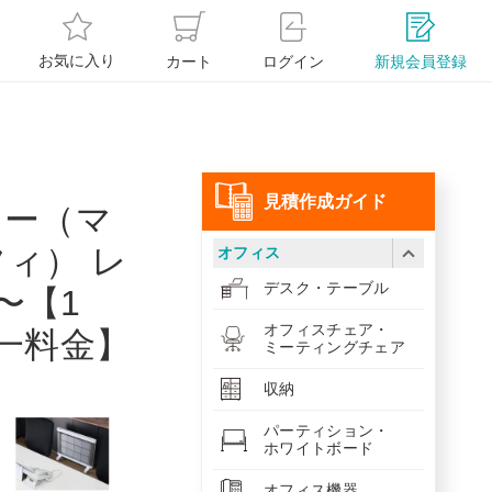
お気に入り
カート
ログイン
新規会員登録
⾒積作成ガイド
ター（マ
ィ） レ
オフィス
デスク・テーブル
〜【1
オフィスチェア・
一料金】
ミーティングチェア
収納
パーティション・
ホワイトボード
オフィス機器