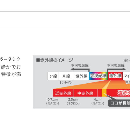
お買い物を続ける
カートへ進む
6～9ミク
、静かでお
い特徴が満