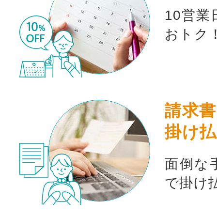
10営
お買い物を続ける
カート
おトク
請求書
掛け払
面倒な
で掛け