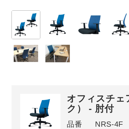
オフィスチェ
ク） - 肘付
品番
NRS-4F