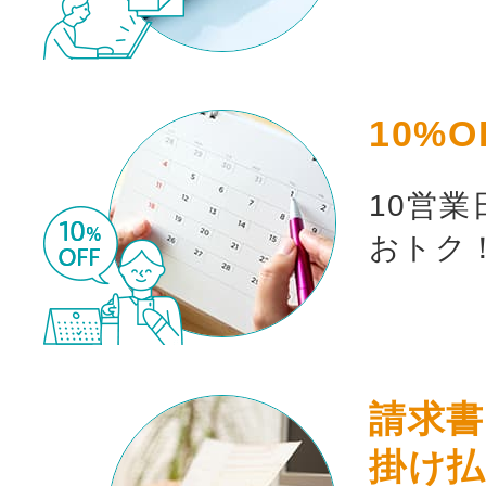
10%O
10営
おトク
請求書
掛け払