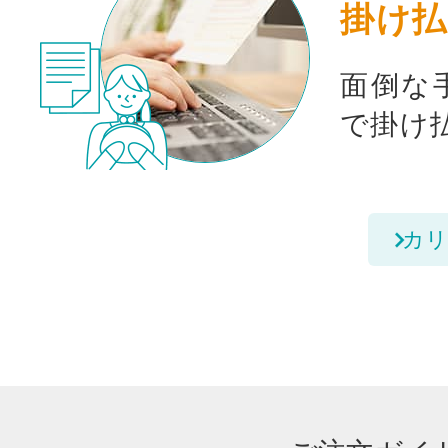
掛け払
面倒な
で掛け
カリ