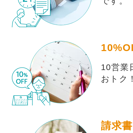
です。
10%O
10営
おトク
お買い物を続ける
請求書
カート