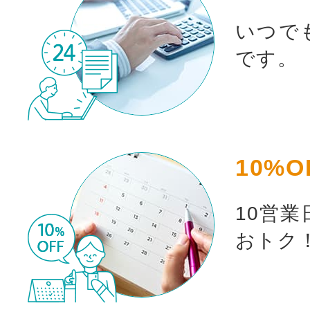
いつで
です。
10%O
10営
おトク
お買い物を続ける
カート