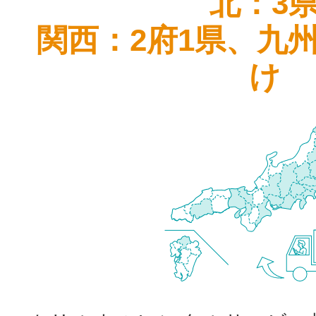
北：3
関西：2府1県、九
け