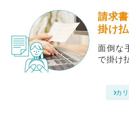
請求書
掛け払
面倒な
で掛け
カリ