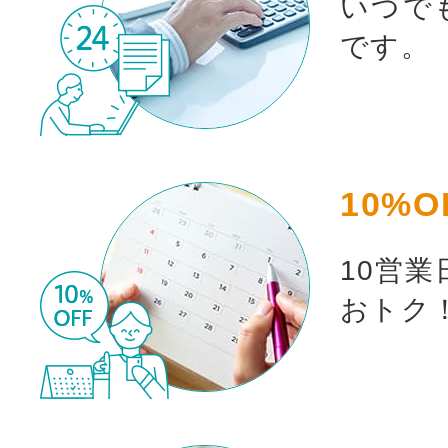
いつで
です。
10%O
お買い物を続ける
カート
10営
おトク