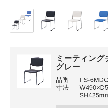
ミーティングチ
グレー
品番
FS-6MD
寸法
W490×D5
SH425m