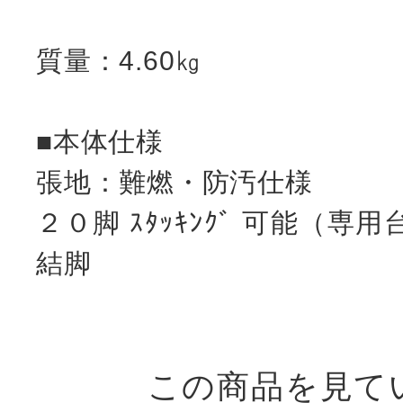
質量：4.60㎏
■本体仕様
張地：難燃・防汚仕様
２０脚 ｽﾀｯｷﾝｸﾞ 可能（
結脚
この商品を見て