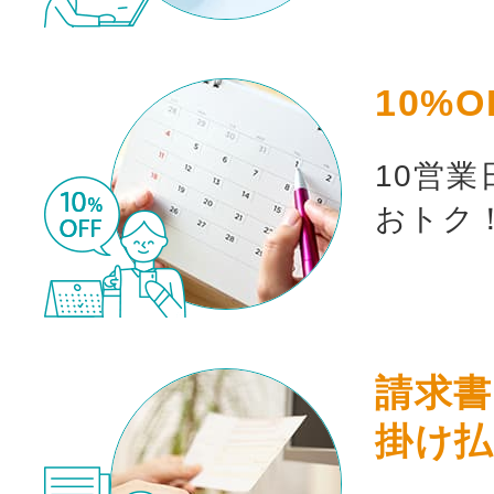
10%O
10営
おトク
お買い物を続ける
カート
請求書
掛け払