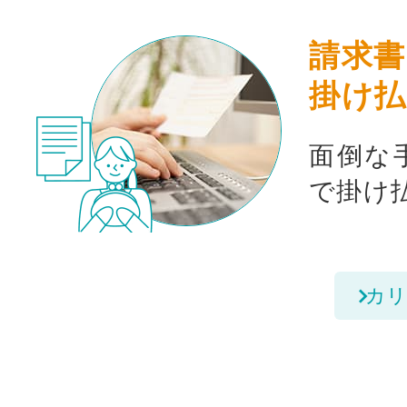
請求書
掛け払
面倒な
で掛け
カリ