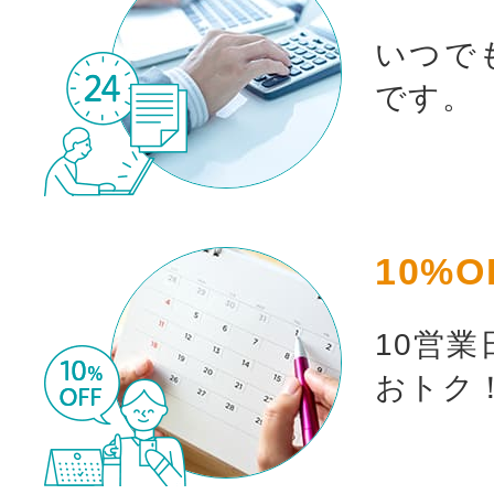
いつで
です。
お買い物を続ける
カート
10%O
10営
おトク