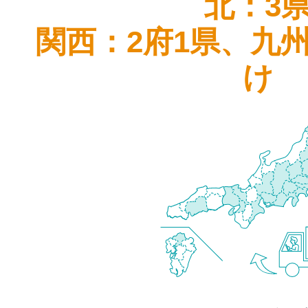
北：3
関西：2府1県、九
け