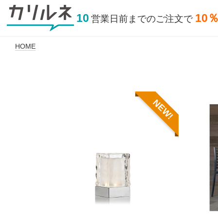
10
10
営業日前
までの
ご注文で
HOME
NEW!