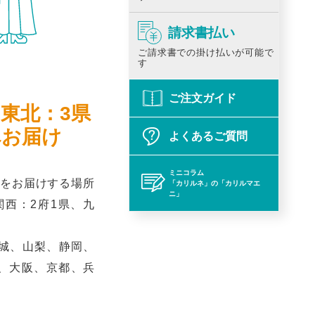
請求書払い
ご請求書での掛け払いが可能で
す
ご注文ガイド
、東北：3県
へお届け
よくあるご質問
ミニコラム
をお届けする場所
「カリルネ」の「カリルマエ
ニ」
関西：2府1県、九
城、山梨、静岡、
、大阪、京都、兵