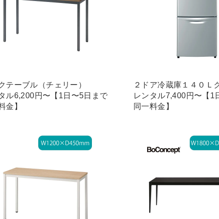
クテーブル（チェリー）
２ドア冷蔵庫１４０Ｌ
タル6,200円〜【1日〜5日まで
レンタル7,400円〜【
料金】
同一料金】