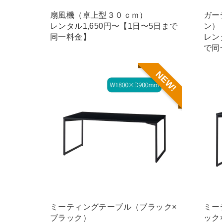
扇風機（卓上型３０ｃｍ）
ガー
レンタル1,650円〜【1日〜5日まで
ン）
同一料金】
レン
で同
NEW!
ミーティングテーブル（ブラック×
ミー
ブラック）
ック