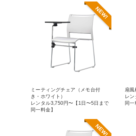
NEW!
ミーティングチェア（メモ台付
扇風
き・ホワイト）
レン
レンタル3,750円〜【1日〜5日まで
同一
同一料金】
NEW!