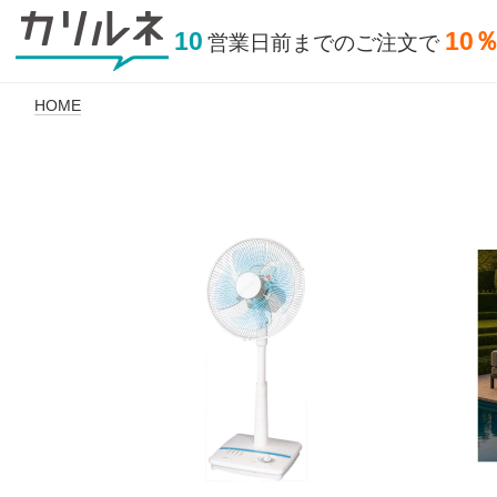
10
10
営業日前
までの
ご注文で
HOME