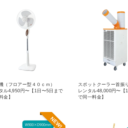
機（フロアー型４０ｃｍ）
スポットクーラー首振
タル4,950円〜【1日〜5日まで
レンタル48,000円〜【
料金】
で同一料金】
NEW!