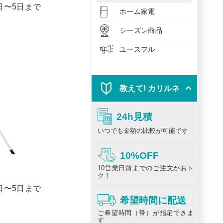
1日〜5日まで
ホーム家電
シーズン商品
ユースフル
教えて! カリルネ
24h見積
いつでも金額の比較が可能です
10%OFF
10営業日前までのご注文がおト
ク！
1日〜5日まで
希望時間に配送
ご希望時間（帯）が指定できま
す