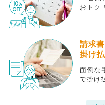
おトク
請求書
掛け払
面倒な
で掛け