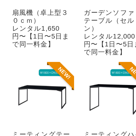
扇風機（卓上型３
ガーデンソファ
０ｃｍ）
テーブル（セル
レンタル1,650
ン）
円〜【1日〜5日ま
レンタル12,000
で同一料金】
円〜【1日〜5日
で同一料金】
NEW!
N
ミーティングテー
ミーティングハ