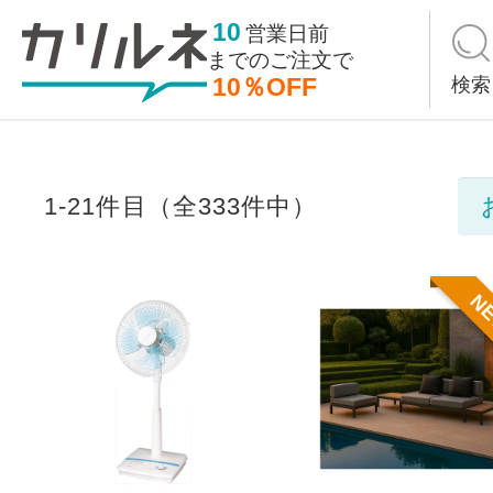
10
営業日前
までの
ご注文で
10％OFF
検索
1-21件目（全333件中）
N