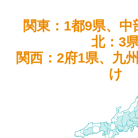
関東：1都9県、中
北：3
関西：2府1県、九
け