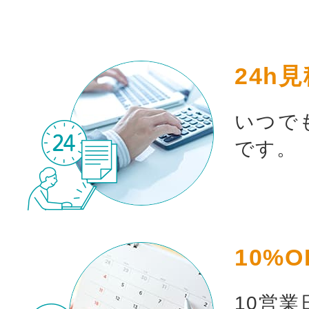
24h
いつで
です。
10%O
10営