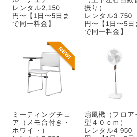
レンタル2,150
振り）
円〜【1日〜5日ま
レンタル3,750
で同一料金】
円〜【1日〜5日
で同一料金】
NEW!
ミーティングチェ
扇風機（フロア
ア（メモ台付き・
型４０ｃｍ）
ホワイト）
レンタル4,950