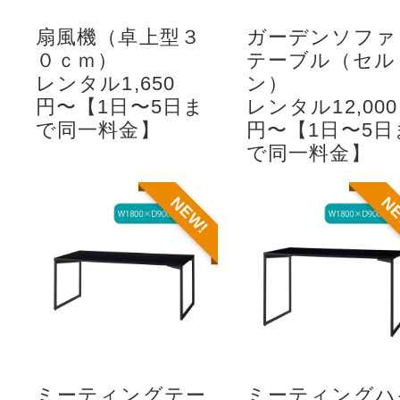
扇風機（卓上型３
ガーデンソファ
０ｃｍ）
テーブル（セル
レンタル1,650
ン）
円〜【1日〜5日ま
レンタル12,000
で同一料金】
円〜【1日〜5日
で同一料金】
NEW!
N
ミーティングテー
ミーティングハ