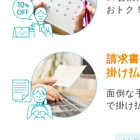
おトク
請求書
掛け払
面倒な
で掛け