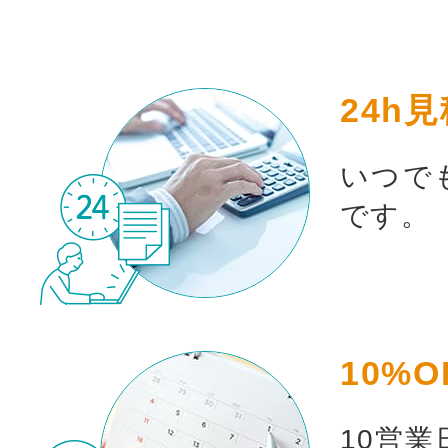
24h
いつで
です。
10%O
10営