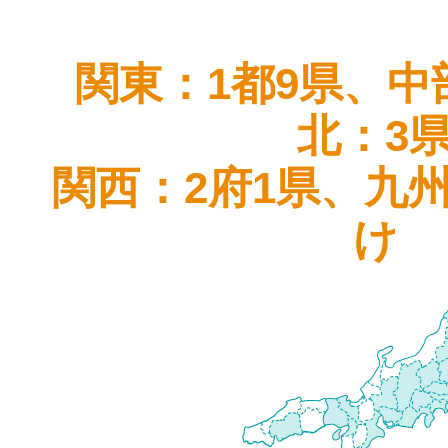
関東：1都9県、中
北：3
関西：2府1県、九
け