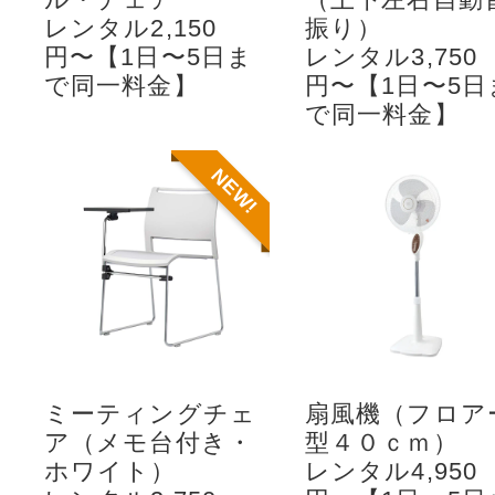
レンタル2,150
振り）
円〜【1日〜5日ま
レンタル3,750
で同一料金】
円〜【1日〜5日
で同一料金】
NEW!
ミーティングチェ
扇風機（フロア
ア（メモ台付き・
型４０ｃｍ）
ホワイト）
レンタル4,950