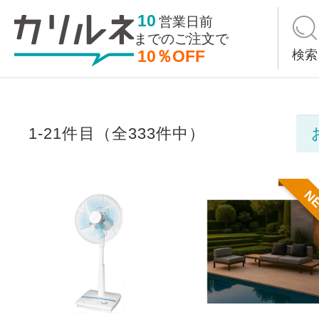
10
営業日前
までの
ご注文で
10％OFF
検索
1-21件目（全333件中）
N