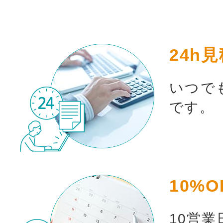
24h
いつで
です。
10%O
10営