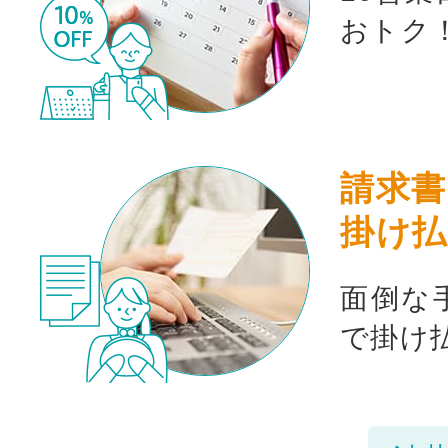
おトク
請求書
掛け払
面倒な
で掛け