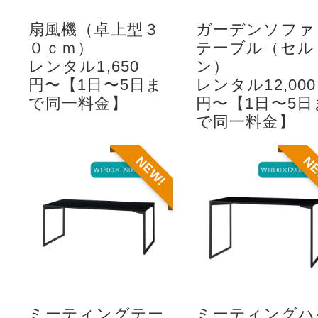
扇風機（卓上型３
ガーデンソファ
０ｃｍ）
テーブル（セル
レンタル1,650
ン）
円〜【1日〜5日ま
レンタル12,000
で同一料金】
円〜【1日〜5日
で同一料金】
NEW!
N
ミーティングテー
ミーティングハ