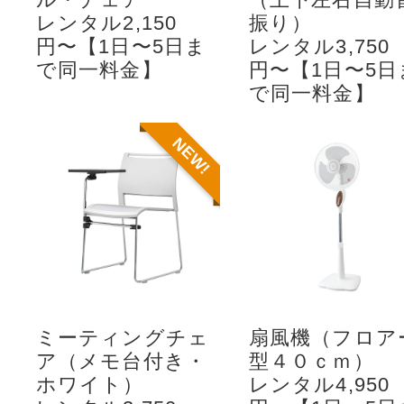
レンタル2,150
振り）
円〜【1日〜5日ま
レンタル3,750
で同一料金】
円〜【1日〜5日
で同一料金】
NEW!
ミーティングチェ
扇風機（フロア
ア（メモ台付き・
型４０ｃｍ）
ホワイト）
レンタル4,950