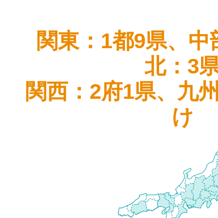
関東：1都9県、中
北：3
関西：2府1県、九
け