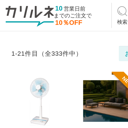
10
営業日前
までの
ご注文で
10％OFF
検索
1-21件目（全333件中）
N