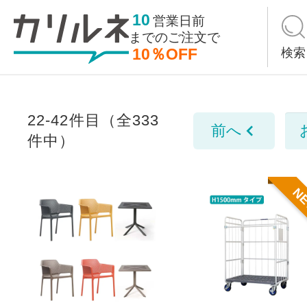
10
営業日前
までの
ご注文で
10％OFF
検索
22-42件目（全333
前へ
件中）
N