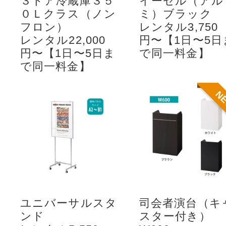
３ドア冷蔵庫３５
イーゼル（アル
０Ｌクラス（ノン
ミ）ブラック
フロン）
レンタル3,750
レンタル22,000
円〜【1日〜5日
円〜【1日〜5日ま
で同一料金】
で同一料金】
N
ユニバーサルスタ
司会者演台（キ
ンド
スター付き）