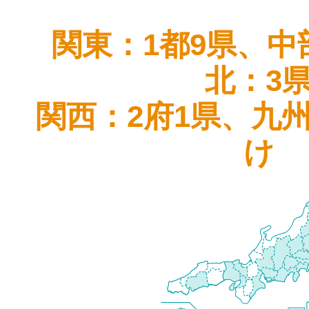
関東：1都9県、中
北：3
関西：2府1県、九
け