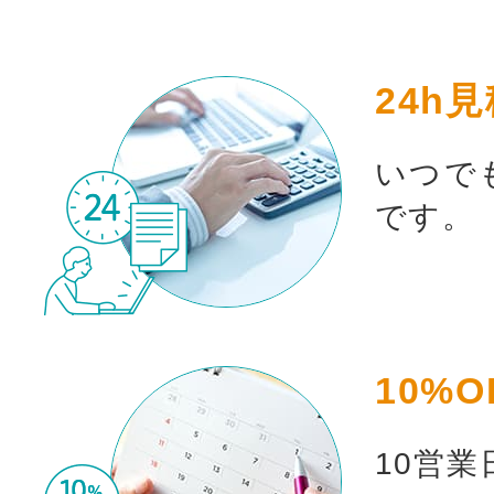
24h
いつで
です。
10%O
10営