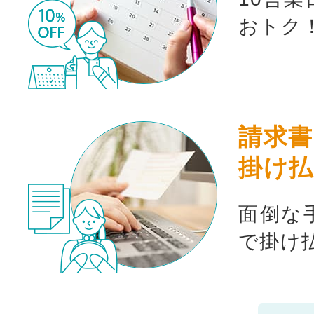
おトク
請求書
掛け払
面倒な
で掛け