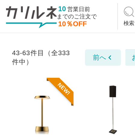
10
営業日前
までの
ご注文で
10％OFF
検索
43-63件目（全333
前へ
件中）
NEW!