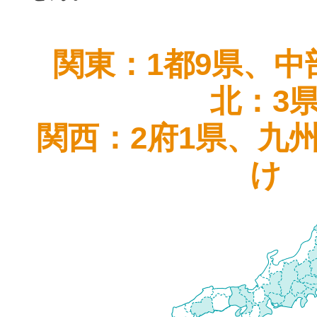
関東：1都9県、中
北：3
関西：2府1県、九
け