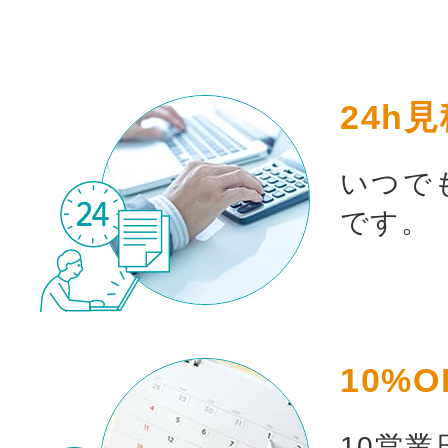
24h
いつで
です。
10%O
10営