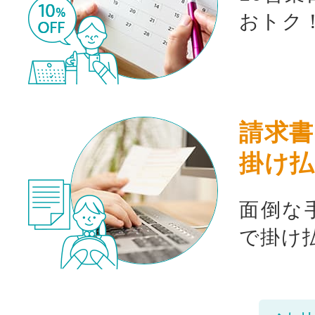
おトク
請求書
掛け払
面倒な
で掛け