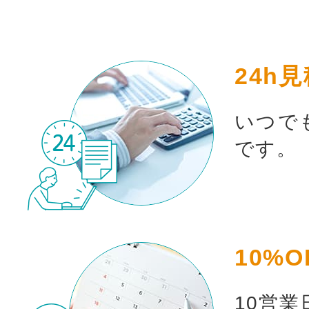
24h
いつで
です。
10%O
10営