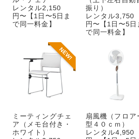
レンタル2,150
振り）
円〜【1日〜5日ま
レンタル3,750
で同一料金】
円〜【1日〜5日
で同一料金】
NEW!
ミーティングチェ
扇風機（フロア
ア（メモ台付き・
型４０ｃｍ）
ホワイト）
レンタル4,950