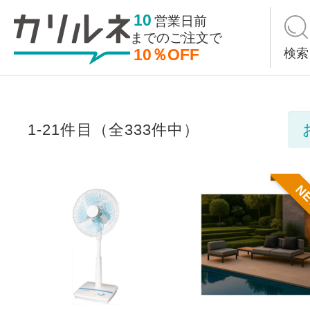
10
営業日前
までの
ご注文で
10％OFF
検索
1-21件目（全333件中）
N