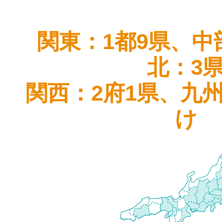
関東：1都9県、中
北：3
関西：2府1県、九
け