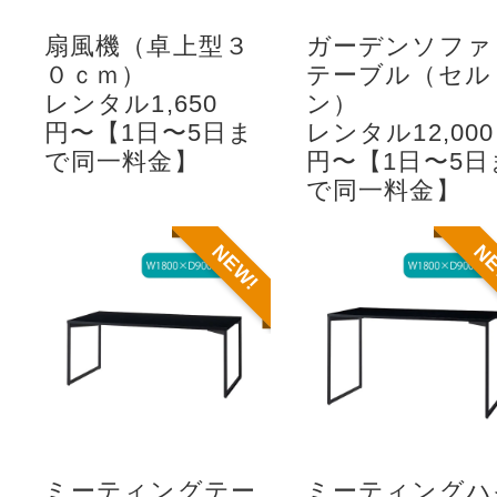
扇風機（卓上型３
ガーデンソファ
０ｃｍ）
テーブル（セル
レンタル1,650
ン）
円〜【1日〜5日ま
レンタル12,000
で同一料金】
円〜【1日〜5日
で同一料金】
NEW!
N
ミーティングテー
ミーティングハ