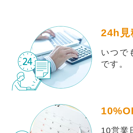
24h
いつで
です。
10%O
10営