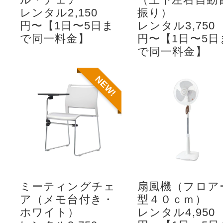
レンタル2,150
振り）
円〜【1日〜5日ま
レンタル3,750
で同一料金】
円〜【1日〜5日
で同一料金】
NEW!
ミーティングチェ
扇風機（フロア
ア（メモ台付き・
型４０ｃｍ）
ホワイト）
レンタル4,950