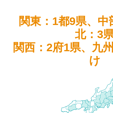
関東：1都9県、中
北：3
関西：2府1県、九
け