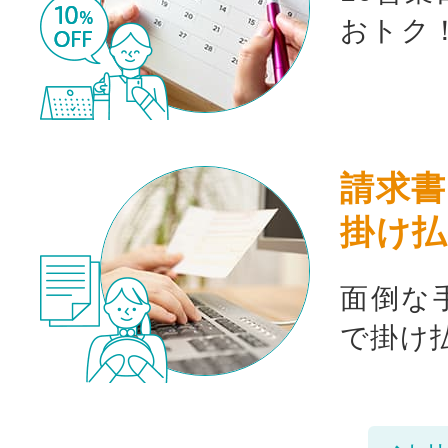
おトク
請求書
掛け払
面倒な
で掛け