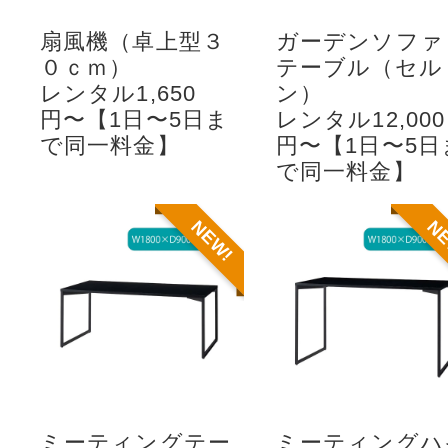
扇風機（卓上型３
ガーデンソファ
０ｃｍ）
テーブル（セル
レンタル1,650
ン）
円〜【1日〜5日ま
レンタル12,000
で同一料金】
円〜【1日〜5日
で同一料金】
NEW!
N
ミーティングテー
ミーティングハ