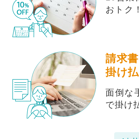
おトク
請求書
掛け払
面倒な
で掛け