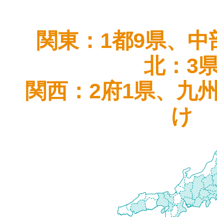
関東：1都9県、中
北：3
関西：2府1県、九
け