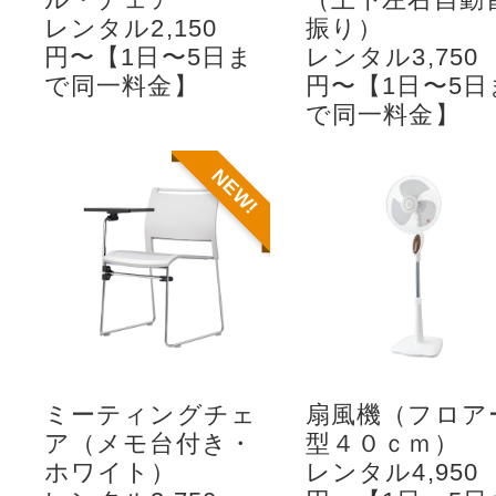
レンタル2,150
振り）
円〜【1日〜5日ま
レンタル3,750
で同一料金】
円〜【1日〜5日
で同一料金】
NEW!
ミーティングチェ
扇風機（フロア
ア（メモ台付き・
型４０ｃｍ）
ホワイト）
レンタル4,950