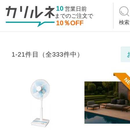
10
営業日前
までの
ご注文で
10％OFF
検索
1-21件目（全333件中）
N