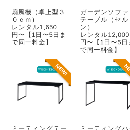
扇風機（卓上型３
ガーデンソファ
０ｃｍ）
テーブル（セル
レンタル1,650
ン）
円〜【1日〜5日ま
レンタル12,000
で同一料金】
円〜【1日〜5日
で同一料金】
NEW!
N
ミーティングテー
ミーティングハ