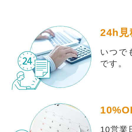
24h
いつで
です。
10%O
10営