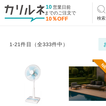
10
営業日前
までの
ご注文で
10％OFF
検索
1-21件目（全333件中）
N