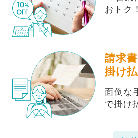
おトク
請求書
掛け払
面倒な
で掛け