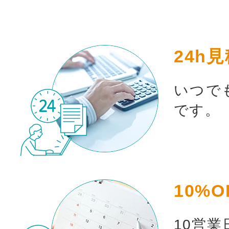
24h
いつで
です。
10%O
10営