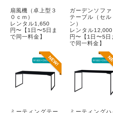
扇風機（卓上型３
ガーデンソファ
０ｃｍ）
テーブル（セル
レンタル1,650
ン）
円〜【1日〜5日ま
レンタル12,000
で同一料金】
円〜【1日〜5日
で同一料金】
NEW!
N
ミーティングテー
ミーティングハ