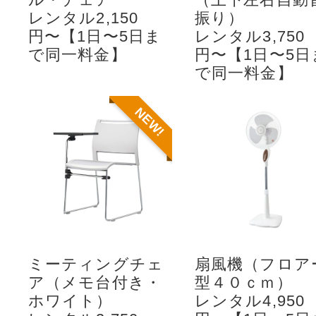
レンタル2,150
振り）
円〜【1日〜5日ま
レンタル3,750
で同一料金】
円〜【1日〜5日
で同一料金】
NEW!
ミーティングチェ
扇風機（フロア
ア（メモ台付き・
型４０ｃｍ）
ホワイト）
レンタル4,950