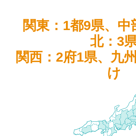
関東：1都9県、中
北：3
関西：2府1県、九
け