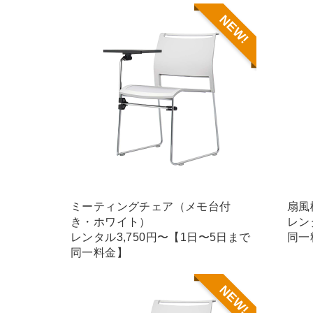
NEW!
ミーティングチェア（メモ台付
扇風
き・ホワイト）
レン
レンタル3,750円〜【1日〜5日まで
同一
同一料金】
NEW!