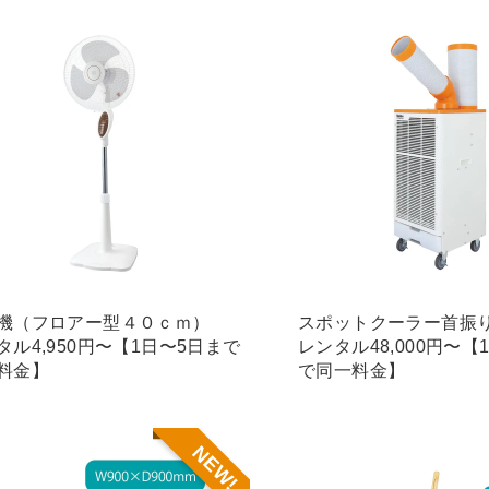
機（フロアー型４０ｃｍ）
スポットクーラー首振
タル4,950円〜【1日〜5日まで
レンタル48,000円〜【
料金】
で同一料金】
NEW!