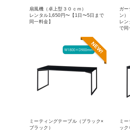
扇風機（卓上型３０ｃｍ）
ガー
レンタル1,650円〜【1日〜5日まで
ン）
同一料金】
レン
で同
NEW!
ミーティングテーブル（ブラック×
ミー
ブラック）
ック