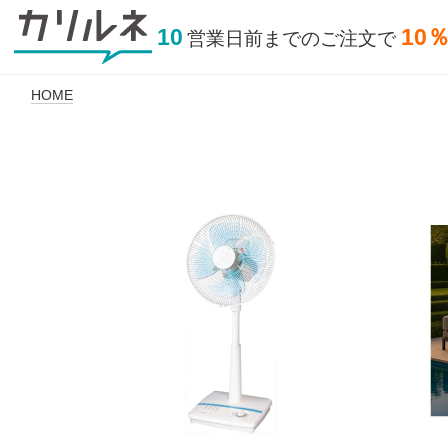
10
10
営業日前
までの
ご注文で
HOME