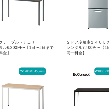
クテーブル（チェリー）
２ドア冷蔵庫１４０Ｌ
タル6,200円〜【1日〜5日まで
レンタル7,400円〜【
料金】
同一料金】