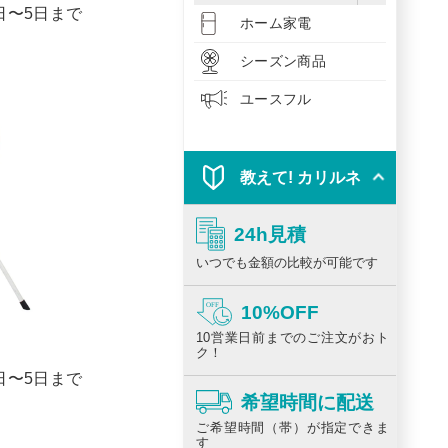
1日〜5日まで
ホーム家電
シーズン商品
ユースフル
教えて! カリルネ
24h見積
いつでも金額の比較が可能です
10%OFF
10営業日前までのご注文がおト
ク！
1日〜5日まで
希望時間に配送
ご希望時間（帯）が指定できま
す