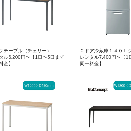
クテーブル（チェリー）
２ドア冷蔵庫１４０Ｌ
タル6,200円〜【1日〜5日まで
レンタル7,400円〜【
料金】
同一料金】