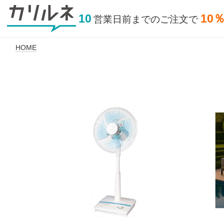
10
10
営業日前
までの
ご注文で
HOME