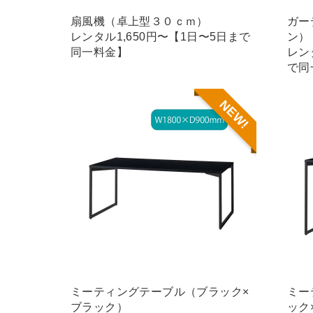
扇風機（卓上型３０ｃｍ）
ガー
レンタル1,650円〜【1日〜5日まで
ン）
同一料金】
レン
で同
NEW!
ミーティングテーブル（ブラック×
ミー
ブラック）
ック