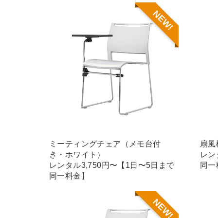
NEW!
ミーティングチェア（メモ台付
扇風
き・ホワイト）
レン
レンタル3,750円〜【1日〜5日まで
同一
同一料金】
NEW!