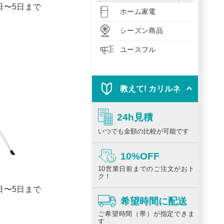
1日〜5日まで
ホーム家電
シーズン商品
ユースフル
教えて! カリルネ
24h見積
いつでも金額の比較が可能です
10%OFF
10営業日前までのご注文がおト
ク！
1日〜5日まで
希望時間に配送
ご希望時間（帯）が指定できま
す