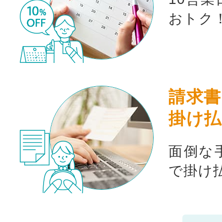
おトク
請求書
掛け払
面倒な
で掛け