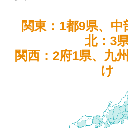
関東：1都9県、中
北：3
関西：2府1県、九
け