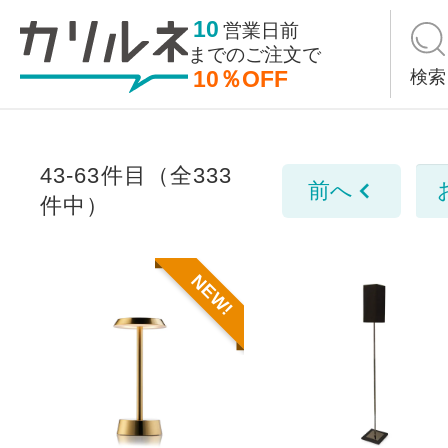
10
営業日前
までの
ご注文で
10％OFF
検索
43-63件目（全333
前へ
件中）
NEW!