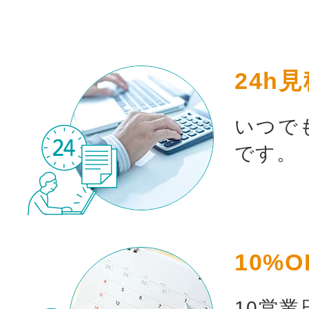
24h
いつで
です。
10%O
10営