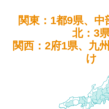
関東：1都9県、中
北：3
関西：2府1県、九
け