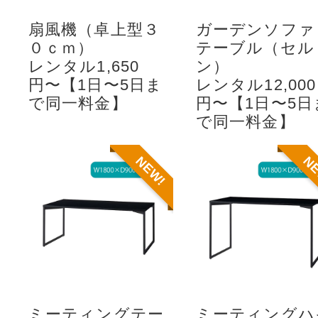
扇風機（卓上型３
ガーデンソファ
０ｃｍ）
テーブル（セル
レンタル1,650
ン）
円〜【1日〜5日ま
レンタル12,000
で同一料金】
円〜【1日〜5日
で同一料金】
NEW!
N
ミーティングテー
ミーティングハ