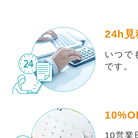
24h
いつで
です。
10%O
10営