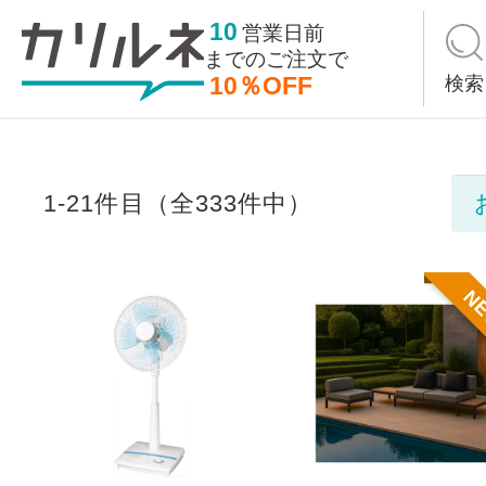
10
営業日前
までの
ご注文で
10％OFF
検索
1-21件目（全333件中）
N