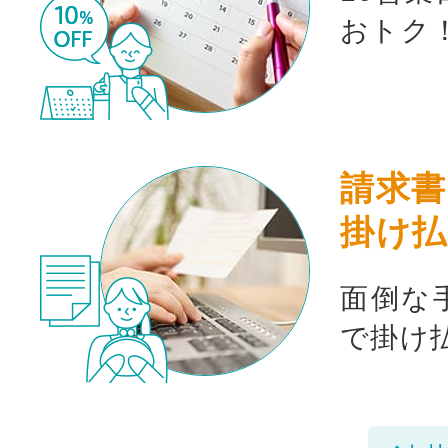
おトク
請求書
掛け払
面倒な
で掛け