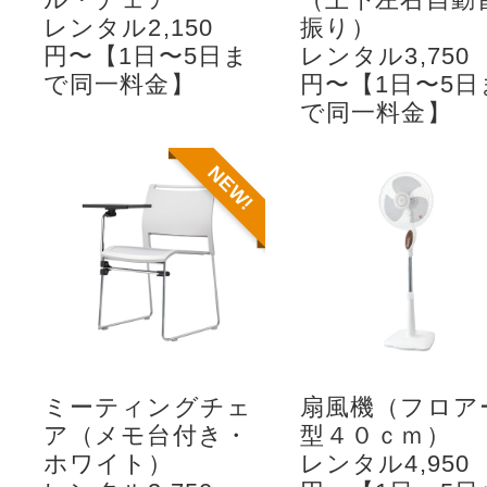
レンタル2,150
振り）
円〜【1日〜5日ま
レンタル3,750
で同一料金】
円〜【1日〜5日
で同一料金】
NEW!
ミーティングチェ
扇風機（フロア
ア（メモ台付き・
型４０ｃｍ）
ホワイト）
レンタル4,950