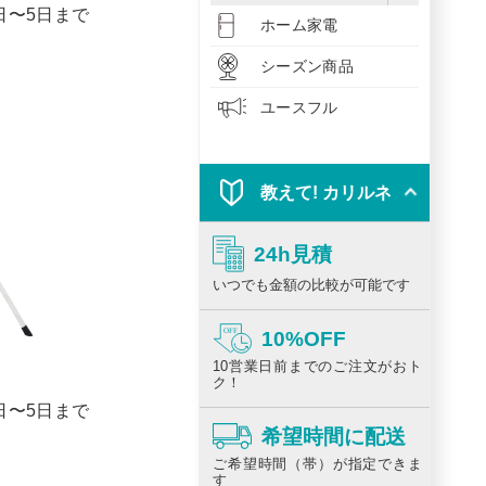
1日〜5日まで
ホーム家電
シーズン商品
ユースフル
教えて! カリルネ
24h見積
いつでも金額の比較が可能です
10%OFF
10営業日前までのご注文がおト
ク！
1日〜5日まで
希望時間に配送
ご希望時間（帯）が指定できま
す