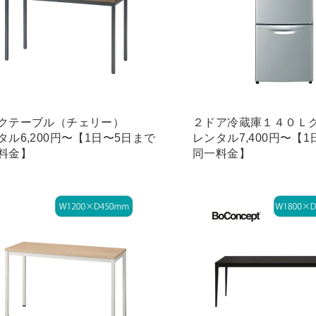
クテーブル（チェリー）
２ドア冷蔵庫１４０Ｌ
タル6,200円〜【1日〜5日まで
レンタル7,400円〜【
料金】
同一料金】