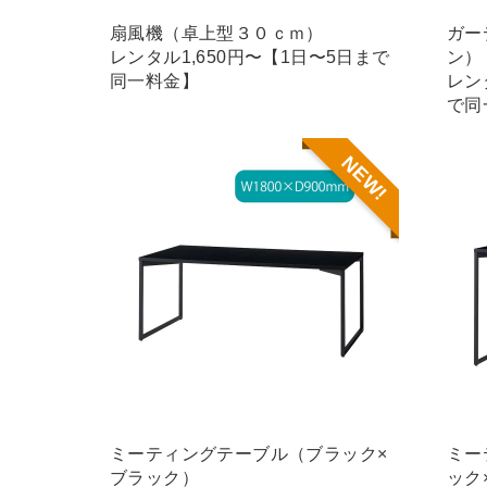
扇風機（卓上型３０ｃｍ）
ガー
レンタル1,650円〜【1日〜5日まで
ン）
同一料金】
レン
で同
NEW!
ミーティングテーブル（ブラック×
ミー
ブラック）
ック