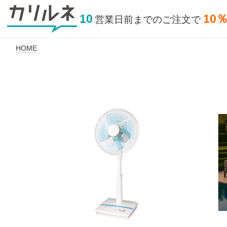
10
10
営業日前
までの
ご注文で
HOME