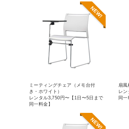
NEW!
ミーティングチェア（メモ台付
扇風
き・ホワイト）
レン
レンタル3,750円〜【1日〜5日まで
同一
同一料金】
NEW!