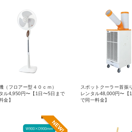
機（フロアー型４０ｃｍ）
スポットクーラー首振
タル4,950円〜【1日〜5日まで
レンタル48,000円〜【
料金】
で同一料金】
NEW!