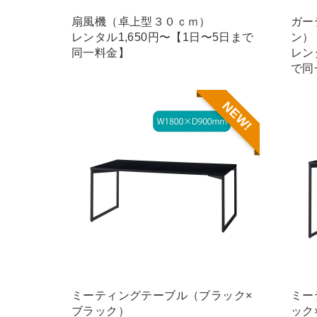
扇風機（卓上型３０ｃｍ）
ガー
レンタル1,650円〜【1日〜5日まで
ン）
同一料金】
レン
で同
NEW!
ミーティングテーブル（ブラック×
ミー
ブラック）
ック