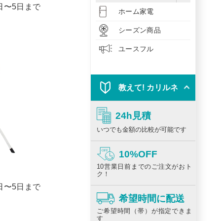
1日〜5日まで
ホーム家電
シーズン商品
ユースフル
教えて! カリルネ
24h見積
いつでも金額の比較が可能です
10%OFF
10営業日前までのご注文がおト
ク！
1日〜5日まで
希望時間に配送
ご希望時間（帯）が指定できま
す