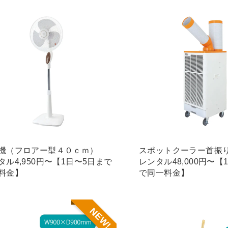
機（フロアー型４０ｃｍ）
スポットクーラー首振
タル4,950円〜【1日〜5日まで
レンタル48,000円〜【
料金】
で同一料金】
NEW!