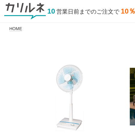
10
10
営業日前
までの
ご注文で
HOME