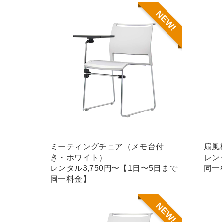
NEW!
ミーティングチェア（メモ台付
扇風
き・ホワイト）
レン
レンタル3,750円〜【1日〜5日まで
同一
同一料金】
NEW!