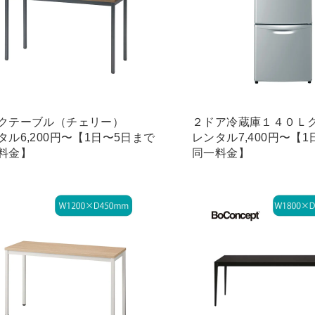
クテーブル（チェリー）
２ドア冷蔵庫１４０Ｌ
タル6,200円〜【1日〜5日まで
レンタル7,400円〜【
料金】
同一料金】