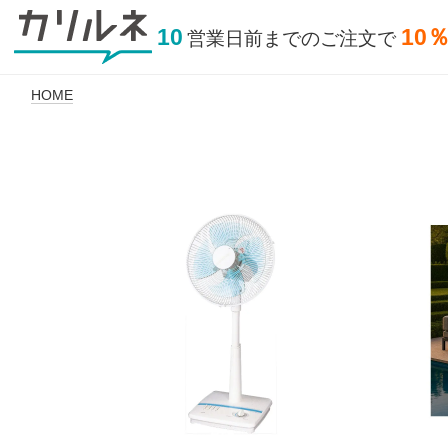
10
10
営業日前
までの
ご注文で
HOME