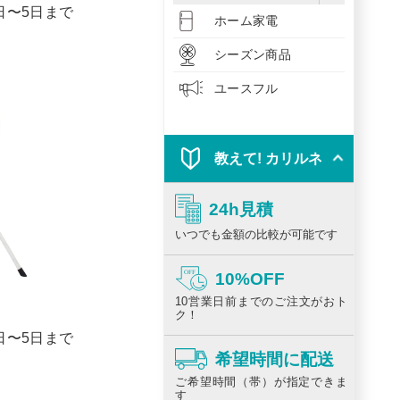
1日〜5日まで
ホーム家電
シーズン商品
ユースフル
教えて! カリルネ
24h見積
いつでも金額の比較が可能です
10%OFF
10営業日前までのご注文がおト
ク！
1日〜5日まで
希望時間に配送
ご希望時間（帯）が指定できま
す