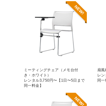
NEW!
ミーティングチェア（メモ台付
扇風
き・ホワイト）
レン
レンタル3,750円〜【1日〜5日まで
同一
同一料金】
NEW!