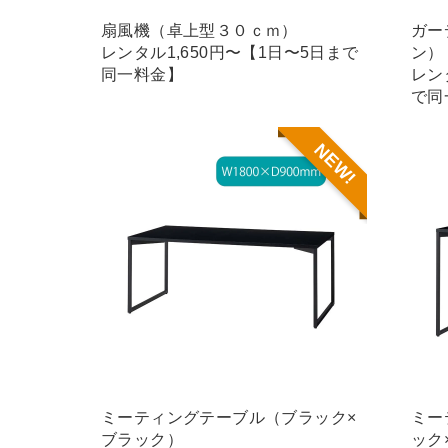
扇風機（卓上型３０ｃｍ）
ガー
レンタル1,650円〜【1日〜5日まで
ン）
同一料金】
レン
で同
NEW!
ミーティングテーブル（ブラック×
ミー
ブラック）
ック