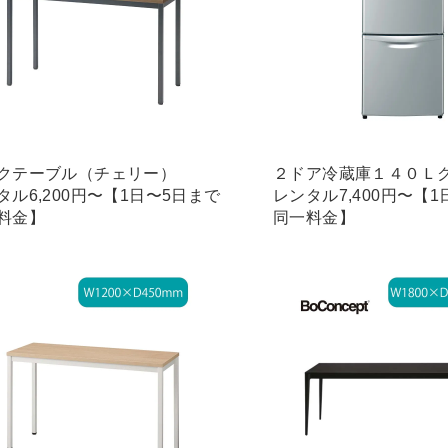
クテーブル（チェリー）
２ドア冷蔵庫１４０Ｌ
タル6,200円〜【1日〜5日まで
レンタル7,400円〜【
料金】
同一料金】