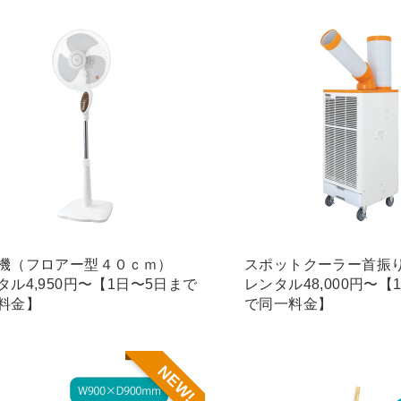
機（フロアー型４０ｃｍ）
スポットクーラー首振
タル4,950円〜【1日〜5日まで
レンタル48,000円〜【
料金】
で同一料金】
NEW!