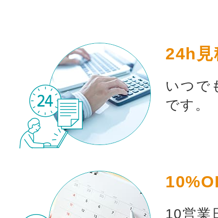
24h
いつで
です。
10%O
10営