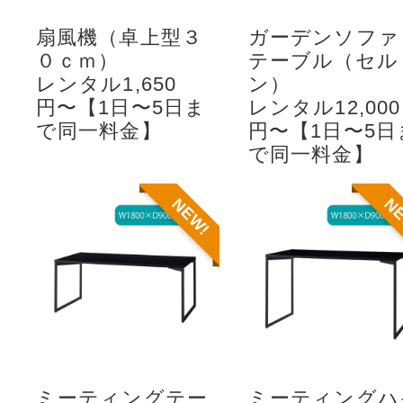
扇風機（卓上型３
ガーデンソファ
０ｃｍ）
テーブル（セル
レンタル1,650
ン）
円〜【1日〜5日ま
レンタル12,000
で同一料金】
円〜【1日〜5日
で同一料金】
NEW!
N
ミーティングテー
ミーティングハ