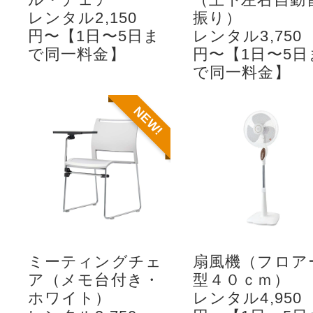
レンタル2,150
振り）
円〜【1日〜5日ま
レンタル3,750
で同一料金】
円〜【1日〜5日
で同一料金】
NEW!
ミーティングチェ
扇風機（フロア
ア（メモ台付き・
型４０ｃｍ）
ホワイト）
レンタル4,950