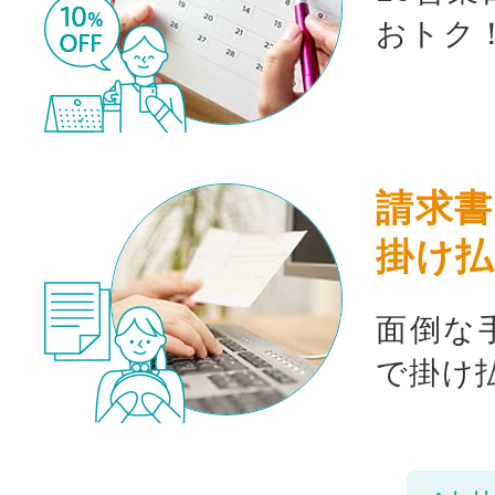
おトク
請求書
掛け払
面倒な
で掛け