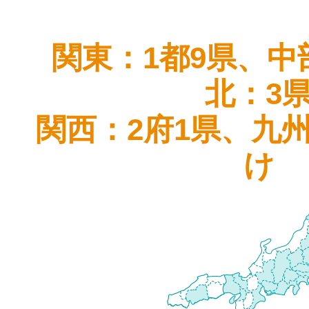
関東：1都9県、中
北：3
関西：2府1県、九
け