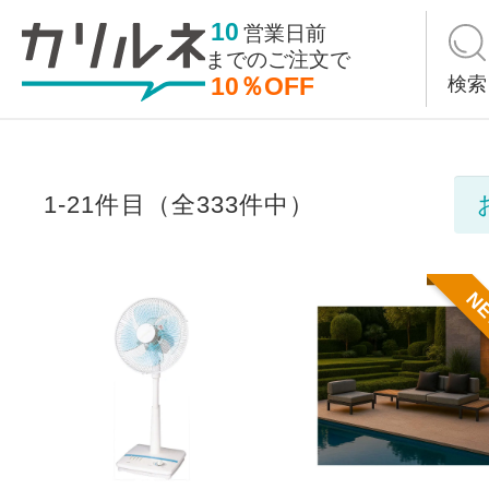
10
営業日前
までの
ご注文で
10％OFF
検索
1-21件目（全333件中）
N