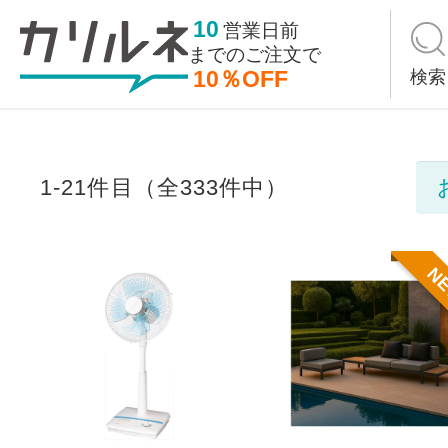
10
営業日前
までの
ご注文で
10％OFF
検索
1-21件目（全333件中）
N