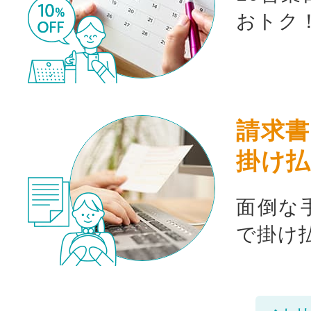
おトク
請求書
掛け払
面倒な
で掛け