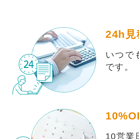
24h
いつで
です。
10%O
10営