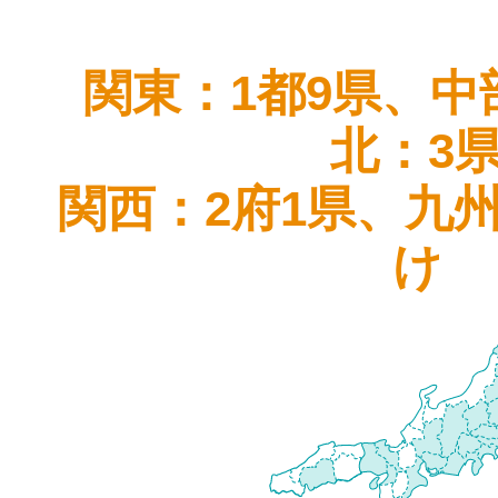
関東：1都9県、中
北：3
関西：2府1県、九
け