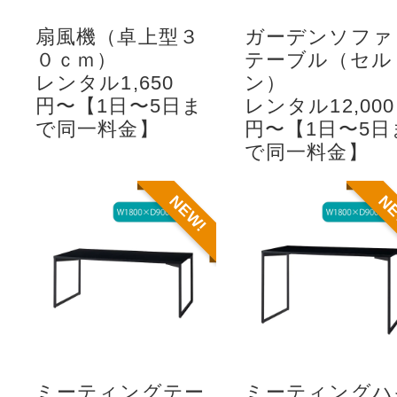
扇風機（卓上型３
ガーデンソファ
０ｃｍ）
テーブル（セル
レンタル1,650
ン）
円〜【1日〜5日ま
レンタル12,000
で同一料金】
円〜【1日〜5日
で同一料金】
NEW!
N
ミーティングテー
ミーティングハ