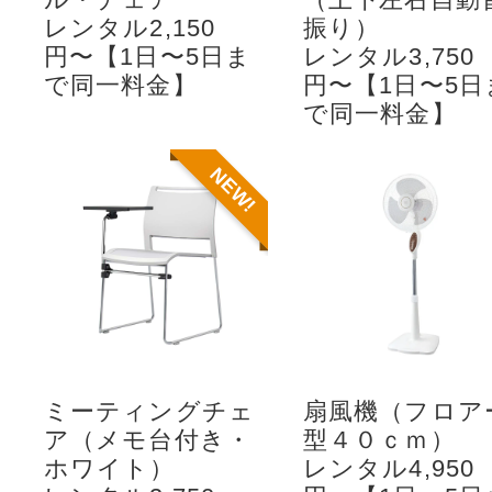
レンタル2,150
振り）
円〜【1日〜5日ま
レンタル3,750
で同一料金】
円〜【1日〜5日
で同一料金】
NEW!
ミーティングチェ
扇風機（フロア
ア（メモ台付き・
型４０ｃｍ）
ホワイト）
レンタル4,950